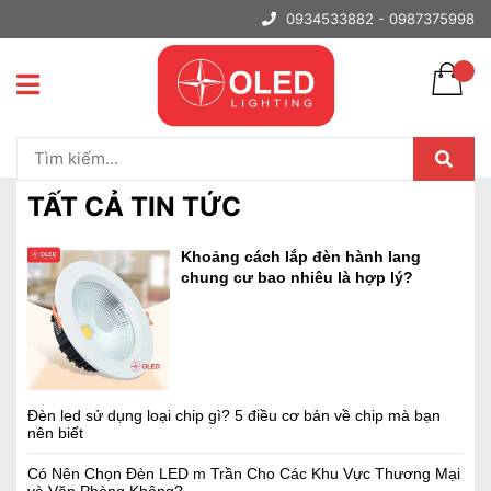
0934533882 -
0987375998
Trang chủ
Tất cả tin tức
5600k ánh sáng
TẤT CẢ TIN TỨC
Khoảng cách lắp đèn hành lang
chung cư bao nhiêu là hợp lý?
Đèn led sử dụng loại chip gì? 5 điều cơ bản về chip mà bạn
nên biết
Có Nên Chọn Đèn LED m Trần Cho Các Khu Vực Thương Mại
và Văn Phòng Không?