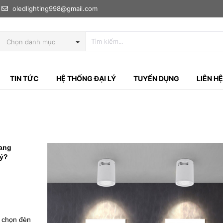
oledlighting998@gmail.com
Chọn danh mục
TIN TỨC
HỆ THỐNG ĐẠI LÝ
TUYỂN DỤNG
LIÊN HỆ
lang
lý?
h chọn đèn