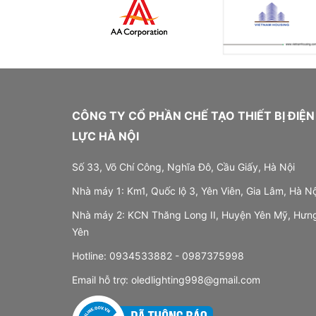
CÔNG TY CỔ PHẦN CHẾ TẠO THIẾT BỊ ĐIỆN
LỰC HÀ NỘI
Số 33, Võ Chí Công, Nghĩa Đô, Cầu Giấy, Hà Nội
Nhà máy 1: Km1, Quốc lộ 3, Yên Viên, Gia Lâm, Hà Nộ
Nhà máy 2: KCN Thăng Long II, Huyện Yên Mỹ, Hưn
Yên
Hotline:
0934533882 -
0987375998
Email hỗ trợ:
oledlighting998@gmail.com