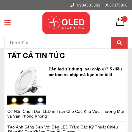
0934533882 -
0987375998
Trang chủ
Tất cả tin tức
đèn chùm trang trí
TẤT CẢ TIN TỨC
Đèn led sử dụng loại chip gì? 5 điều
cơ bản về chip mà bạn nên biết
Có Nên Chọn Đèn LED m Trần Cho Các Khu Vực Thương Mại
và Văn Phòng Không?
Tạo Ánh Sáng Đẹp Với Đèn LED Trần: Các Kỹ Thuật Chiếu
Sáng Để Tạo Không Gian Ấn Tượng