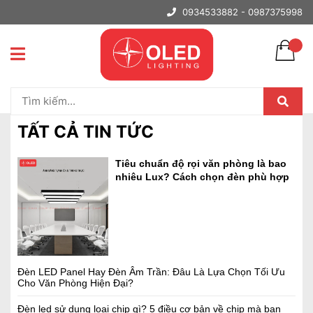
0934533882 -
0987375998
Trang chủ
Tất cả tin tức
đèn văn phòng
TẤT CẢ TIN TỨC
Tiêu chuẩn độ rọi văn phòng là bao
nhiêu Lux? Cách chọn đèn phù hợp
Đèn LED Panel Hay Đèn Âm Trần: Đâu Là Lựa Chọn Tối Ưu
Cho Văn Phòng Hiện Đại?
Đèn led sử dụng loại chip gì? 5 điều cơ bản về chip mà bạn