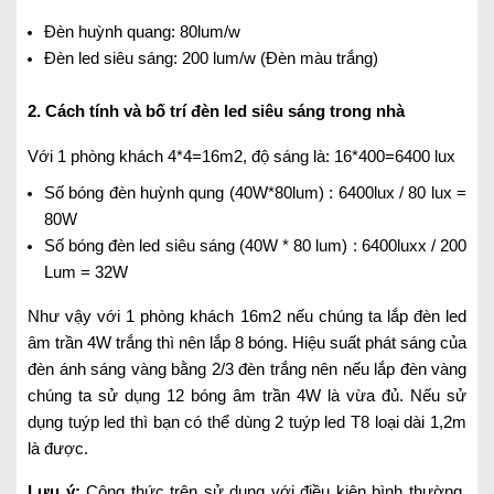
Đèn huỳnh quang: 80lum/w
Đèn led siêu sáng: 200 lum/w (Đèn màu trắng)
2. Cách tính và bố trí
đèn led siêu sáng
trong nhà
Với 1 phòng khách 4*4=16m2, độ sáng là: 16*400=6400 lux
Số bóng đèn huỳnh qung (40W*80lum) : 6400lux / 80 lux =
80W
Số bóng đèn led siêu sáng (40W * 80 lum) : 6400luxx / 200
Lum = 32W
Như vậy với 1 phòng khách 16m2 nếu chúng ta lắp đèn led
âm trần 4W trắng thì nên lắp 8 bóng. Hiệu suất phát sáng của
đèn ánh sáng vàng bằng 2/3 đèn trắng nên nếu lắp đèn vàng
chúng ta sử dụng 12 bóng âm trần 4W là vừa đủ. Nếu sử
dụng tuýp led thì bạn có thể dùng 2 tuýp led T8 loại dài 1,2m
là được.
Lưu ý:
Công thức trên sử dụng với điều kiện bình thường,