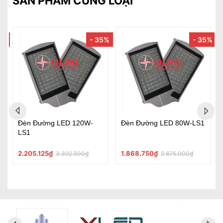
SẢN PHẨM CÙNG LOẠI
5%
- 35%
- 35%
Đèn Đường LED 120W-
Đèn Đường LED 80W-LS1
LS1
2.205.125₫
1.868.750₫
3.392.500₫
2.875.000₫