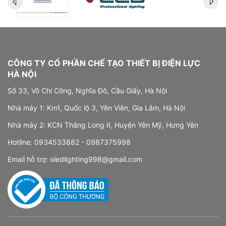
CÔNG TY CỔ PHẦN CHẾ TẠO THIẾT BỊ ĐIỆN LỰC
HÀ NỘI
Số 33, Võ Chí Công, Nghĩa Đô, Cầu Giấy, Hà Nội
Nhà máy 1: Km1, Quốc lộ 3, Yên Viên, Gia Lâm, Hà Nội
Nhà máy 2: KCN Thăng Long II, Huyện Yên Mỹ, Hưng Yên
Hotline:
0934533882 -
0987375998
Email hỗ trợ:
oledlighting998@gmail.com