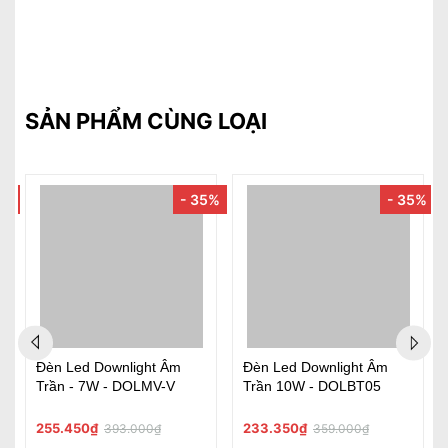
SẢN PHẨM CÙNG LOẠI
5%
- 35%
- 35%
Đèn Led Downlight Âm
Đèn Led Downlight Âm
Trần - 7W - DOLMV-V
Trần 10W - DOLBT05
255.450₫
233.350₫
393.000₫
359.000₫