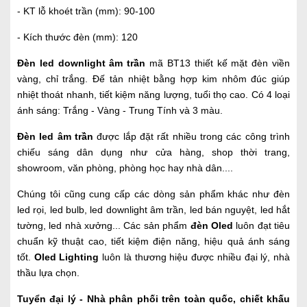
- KT lỗ khoét trần (mm): 90-100
- Kích thước đèn (mm): 120
Đèn led downlight âm trần
mã BT13 thiết kế mặt đèn viền
vàng, chỉ trắng. Đế tản nhiệt bằng hợp kim nhôm đúc giúp
nhiệt thoát nhanh, tiết kiệm năng lượng, tuổi thọ cao. Có 4 loại
ánh sáng: Trắng - Vàng - Trung Tính và 3 màu.
Đèn led âm trần
được lắp đặt rất nhiều trong các công trình
chiếu sáng dân dụng như cửa hàng, shop thời trang,
showroom, văn phòng, phòng học hay nhà dân....
Chúng tôi cũng cung cấp các dòng sản phẩm khác như đèn
led rọi, led bulb, led downlight âm trần, led bán nguyệt, led hắt
tường, led nhà xưởng... Các sản phẩm
đèn Oled
luôn đạt tiêu
chuẩn kỹ thuật cao, tiết kiệm điện năng, hiệu quả ánh sáng
tốt.
Oled Lighting
luôn là thương hiệu được nhiều đại lý, nhà
thầu lựa chọn.
Tuyển đại lý - Nhà phân phối trên toàn quốc, chiết khấu