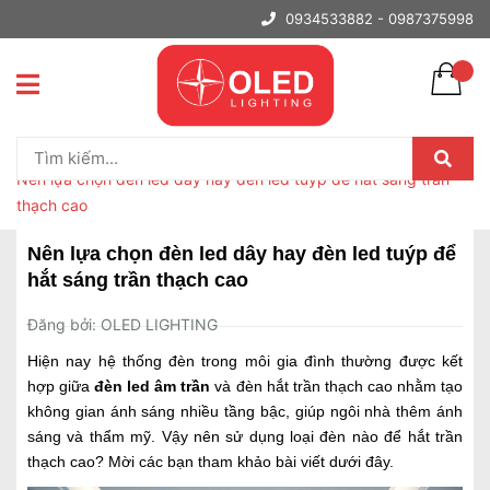
0934533882 -
0987375998
Trang chủ
Tin tức
Nên lựa chọn đèn led dây hay đèn led tuýp để hắt sáng trần
thạch cao
Nên lựa chọn đèn led dây hay đèn led tuýp để
hắt sáng trần thạch cao
Đăng bởi: OLED LIGHTING
Hiện nay hệ thống đèn trong môi gia đình thường được kết
hợp giữa
đèn led âm trần
và đèn hắt trần thạch cao nhằm tạo
không gian ánh sáng nhiều tầng bậc, giúp ngôi nhà thêm ánh
sáng và thẩm mỹ. Vậy nên sử dụng loại đèn nào để hắt trần
thạch cao? Mời các bạn tham khảo bài viết dưới đây.