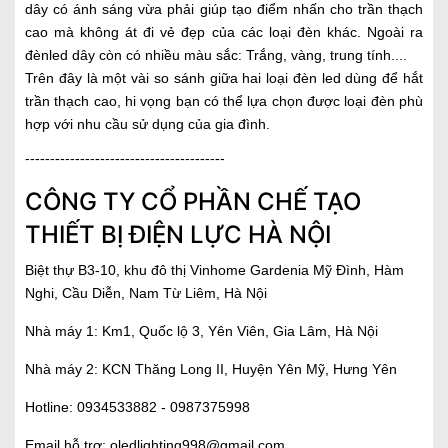
dây có ánh sáng vừa phải giúp tạo điểm nhấn cho trần thạch
cao mà không át đi vẻ đẹp của các loại đèn khác. Ngoài ra
đènled dây còn có nhiều màu sắc: Trắng, vàng, trung tính....
Trên đây là một vài so sánh giữa hai loại đèn led dùng để hắt
trần thạch cao, hi vọng bạn có thể lựa chọn được loại đèn phù
hợp với nhu cầu sử dụng của gia đình.
----------------------------------------
CÔNG TY CỔ PHẦN CHẾ TẠO
THIẾT BỊ ĐIỆN LỰC HÀ NỘI
Biệt thự B3-10, khu đô thị Vinhome Gardenia Mỹ Đình, Hàm
Nghi, Cầu Diễn, Nam Từ Liêm, Hà Nội
Nhà máy 1: Km1, Quốc lộ 3, Yên Viên, Gia Lâm, Hà Nội
Nhà máy 2: KCN Thăng Long II, Huyện Yên Mỹ, Hưng Yên
Hotline:
0934533882 -
0987375998
Email hỗ trợ:
oledlighting998@gmail.com