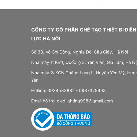
CÔNG TY CỔ PHẦN CHẾ TẠO THIẾT BỊ ĐIỆN
LỰC HÀ NỘI
Số 33, Võ Chí Công, Nghĩa Đô, Cầu Giấy, Hà Nội
Nhà máy 1: Km1, Quốc lộ 3, Yên Viên, Gia Lâm, Hà Nộ
Nhà máy 2: KCN Thăng Long II, Huyện Yên Mỹ, Hưn
Yên
Hotline:
0934533882 -
0987375998
Email hỗ trợ:
oledlighting998@gmail.com