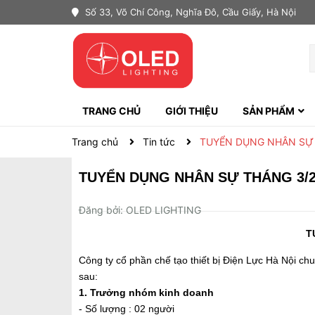
Số 33, Võ Chí Công, Nghĩa Đô, Cầu Giấy, Hà Nội
TRANG CHỦ
GIỚI THIỆU
SẢN PHẨM
ĐÈN LED DÂY
ĐÈN SÂN VƯỜN
ĐÈN LED RỌI - LED ỐNG BƠ
HỘP ĐÈN CHỐNG ẨM
MÁNG ĐÈN ÂM TRẦN
ĐÈN LED CHIẾU SÁNG KHẨN CẤP
ĐÈN LED HẮT TƯỜNG
ĐÈN LED BÁN NGUYỆT
ĐÈN LED PANEL
ĐÈN LED CHIẾU SÁNG ĐƯỜNG
ĐÈN LED CHIẾU PHA/CHIẾU RỌI
ĐÈN LED TUBE
ĐÈN LED ỐP TRẦN NỔI
ĐÈN ĐỌC SÁCH GẮN TƯỜNG
ĐÈN LED NHÀ XƯỞNG
ĐÈN LED BULB
ĐÈN LED DOWNLIGHT ÂM TRẦN
Trang chủ
Tin tức
TUYỂN DỤNG NHÂN SỰ 
TUYỂN DỤNG NHÂN SỰ THÁNG 3/2
Đăng bởi: OLED LIGHTING
T
Công ty cổ phần chế tạo thiết bị Điện Lực Hà Nội chuy
sau:
1. Trưởng nhóm kinh doanh
- Số lượng : 02 người