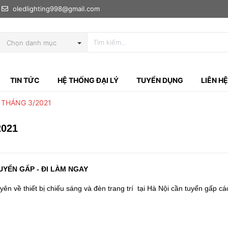
oledlighting998@gmail.com
Chọn danh mục
TIN TỨC
HỆ THỐNG ĐẠI LÝ
TUYỂN DỤNG
LIÊN HỆ
THÁNG 3/2021
021
UYỂN GẤP - ĐI LÀM NGAY
ên về thiết bị chiếu sáng và đèn trang trí tại Hà Nội cần tuyển gấp các 