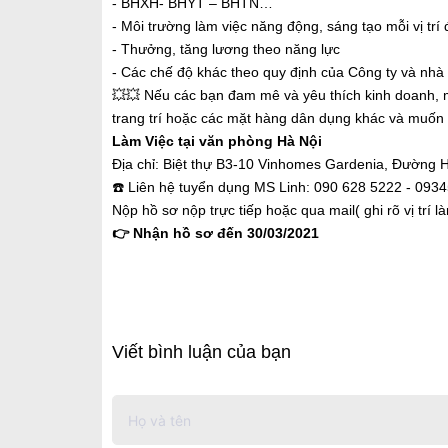
- BHXH- BHYT – BHTN…
- Môi trường làm việc năng động, sáng tạo mỗi vị trí
- Thưởng, tăng lương theo năng lực
- Các chế độ khác theo quy định của Công ty và nhà
💥💥 Nếu các bạn đam mê và yêu thích kinh doanh, 
trang trí hoặc các mặt hàng dân dụng khác và muốn 
Làm Việc tại văn phòng Hà Nội
Địa chỉ: Biệt thự B3-10 Vinhomes Gardenia, Đường 
☎️ Liên hệ tuyển dụng MS Linh: 090 628 5222 - 093
Nộp hồ sơ nộp trực tiếp hoặc qua mail( ghi rõ vị trí 
👉 Nhận hồ sơ đến 30/03/2021
Viết bình luận của bạn