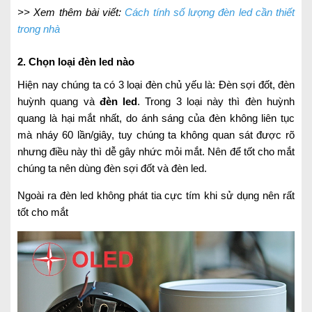
>> Xem thêm bài viết:
Cách tính số lượng đèn led cần thiết
trong nhà
2. Chọn loại đèn led nào
Hiện nay chúng ta có 3 loại đèn chủ yếu là: Đèn sợi đốt, đèn
huỳnh quang và
đèn led
. Trong 3 loại này thì đèn huỳnh
quang là hại mắt nhất, do ánh sáng của đèn không liên tục
mà nháy 60 lần/giây, tuy chúng ta không quan sát được rõ
nhưng điều này thì dễ gây nhức mỏi mắt. Nên để tốt cho mắt
chúng ta nên dùng đèn sợi đốt và đèn led.
Ngoài ra đèn led không phát tia cực tím khi sử dụng nên rất
tốt cho mắt