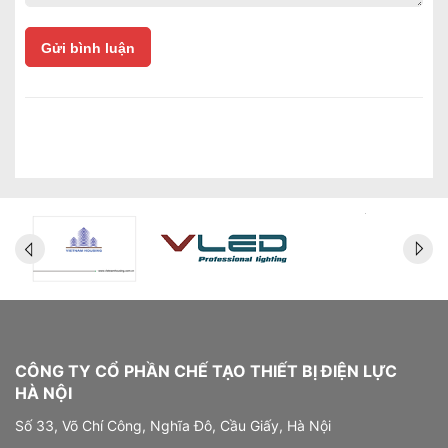
Gửi bình luận
CÔNG TY CỔ PHẦN CHẾ TẠO THIẾT BỊ ĐIỆN LỰC
HÀ NỘI
Số 33, Võ Chí Công, Nghĩa Đô, Cầu Giấy, Hà Nội